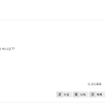
야 하나요??
이 게시물을
수정
삭제
목록