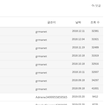
댓글
글쓴이
날짜
조회 수
grmanet
2018.12.11
32381
grmanet
2018.12.04
31921
grmanet
2018.11.19
32489
grmanet
2018.10.18
31919
grmanet
2018.10.18
32916
grmanet
2018.10.11
32007
grmanet
2018.09.18
34297
grmanet
2018.09.18
41001
Adriene3499955859565
2019.03.20
9412
2019.03.20
8725