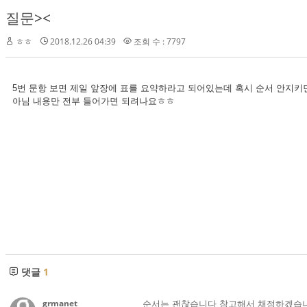
질문><
ㅎㅎ
2018.12.26 04:39
조회 수 : 7797
5번 문항 보면 제일 앞장에 표를 요약하라고 되어있는데 혹시 순서 안지키
아님 내용만 전부 들어가면 되려나요ㅎㅎ
댓글
1
grmanet
순서는 괜찮습니다 참고해서 채점하겠습