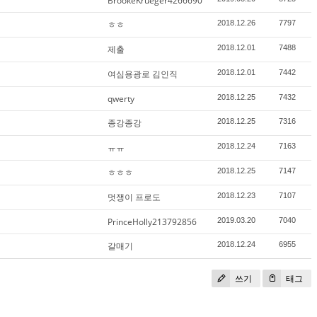
BrookeKrueger4266690
ㅎㅎ
2018.12.26
7797
제출
2018.12.01
7488
여심용광로 김인직
2018.12.01
7442
qwerty
2018.12.25
7432
종강종강
2018.12.25
7316
ㅠㅠ
2018.12.24
7163
ㅎㅎㅎ
2018.12.25
7147
멋쟁이 프로도
2018.12.23
7107
PrinceHolly213792856
2019.03.20
7040
갈매기
2018.12.24
6955
쓰기
태그