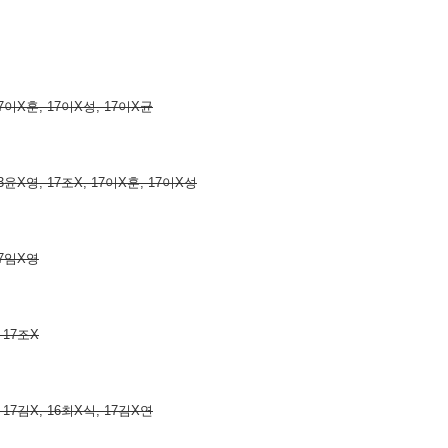
17이X훈, 17이X성, 17이X균
13윤X영, 17조X, 17이X훈, 17이X성
17임X영
 17조X
 17김X, 16최X식, 17김X연