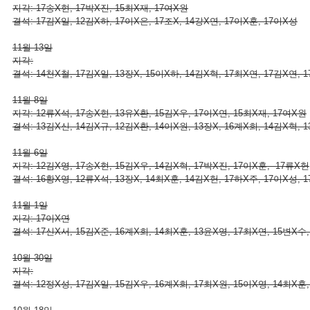
지각: 17송X현, 17박X진, 15최X재, 17여X원
결석: 17김X일, 12김X하, 17이X은, 17조X, 14강X연, 17이X훈, 17이X성
11월 13일
지각:
결석: 14천X철, 17김X일, 13장X, 15이X하, 14김X혁, 17최X연, 17김X연, 
11월 8일
지각: 12류X석, 17송X현, 13유X환, 15김X우, 17이X연, 15최X재, 17여X원
결석: 13김X신, 14김X규, 12김X환, 14이X원, 13장X, 16계X희, 14김X혁, 
11월 6일
지각: 12김X영, 17송X현, 15김X우, 14김X혁, 17박X진, 17이X훈, 17류X헌
결석: 16황X영, 12류X석, 13장X, 14최X훈, 14김X헌, 17하X주, 17이X성, 
11월 1일
지각: 17이X연
결석: 17신X서, 15김X준, 16계X희, 14최X훈, 13윤X영, 17최X연, 15변X수,
10월 30일
지각:
결석: 12정X성, 17김X일, 15김X우, 16계X희, 17최X원, 15이X영, 14최X훈,