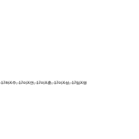
 17하X주, 17이X연, 17이X훈, 17이X성, 17임X영