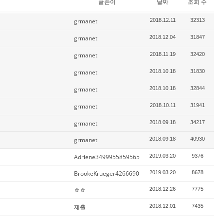
글쓴이
날짜
조회 수
grmanet
2018.12.11
32313
grmanet
2018.12.04
31847
grmanet
2018.11.19
32420
grmanet
2018.10.18
31830
grmanet
2018.10.18
32844
grmanet
2018.10.11
31941
grmanet
2018.09.18
34217
grmanet
2018.09.18
40930
Adriene3499955859565
2019.03.20
9376
BrookeKrueger4266690
2019.03.20
8678
ㅎㅎ
2018.12.26
7775
제출
2018.12.01
7435