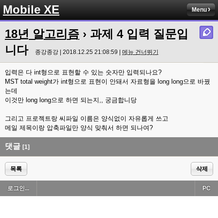
Mobile XE
Menu
18년 알고리즘
› 과제 4 입력 질문입
니다
종강종강 | 2018.12.25 21:08:59 |
메뉴 건너뛰기
입력은 다 int형으로 표현할 수 있는 숫자만 입력되나요?
MST total weight가 int형으로 표현이 안돼서 자료형을 long long으로 바꿨
는데
이것만 long long으로 하면 되는지,, 궁금합니당
그리고 프로젝트랑 씨파일 이름은 양식없이 자유롭게 쓰고
메일 제목이랑 압축파일만 양식 맞춰서 하면 되나여?
댓글
[1]
목록
삭제
로그인...
PC