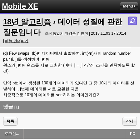
Mobile XE
Menu
18년 알고리즘
› 데이터 성질에 관한
질문입니다
조국통일의 자양분 김인직 | 2018.11.03 17:20:14
|
메뉴 건너뛰기
(d) Few swaps: (b)번 데이터에서 출발하여, int(√n)개의 random number
pair (i, j)를 생성하여 i번째
원소와 j번째 원소를 서로 교환함 (이때 |i − j| <√n의 조건을 만족하도록 할
것).
만약 b번에서 생성된 100개의 데이터가 있다면 그 중 10개의 데이터를 선
별하여 i, j번째 데이터를 서로 교환한 다음
최종적으로 10개의 데이터를 sort하라는 의미인가요?
댓글
[1]
목록
삭제
로그인...
PC