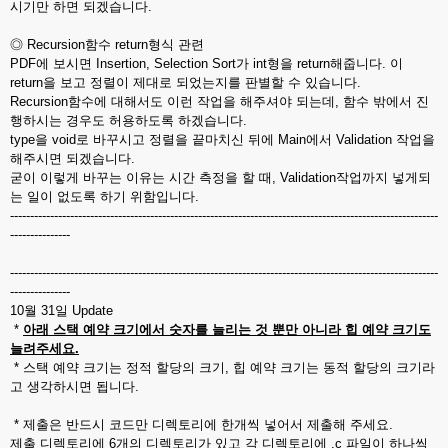
시기만 하면 되겠습니다.
◎ Recursion함수 return형식 관련
PDF에 보시면 Insertion, Selection Sort가 int형을 return해줍니다. 이
return을 보고 정렬이 제대로 되었는지를 판별할 수 있습니다.
Recursion함수에 대해서도 이런 작업을 해주셔야 되는데, 함수 밖에서 진
행하시는 경우도 허용하도록 하겠습니다.
type을 void로 바꾸시고 정렬을 끝마치신 뒤에 Main에서 Validation 작업을
해주시면 되겠습니다.
굳이 이렇게 바꾸는 이유는 시간 측정을 할 때, Validation작업까지 넣게되
는 일이 없도록 하기 위함입니다.
-----------------------------------------------------------------------------------------------------------
---------------
-----------------------------------------------------------------------------------------------------------
---------------
10월 31일 Update
*
아래 스택 예약 크기에서 숫자를 늘리는 것 뿐만 아니라 힙 예약 크기도
늘려주세요.
* 스택 예약 크기는 정적 할당의 크기, 힙 예약 크기는 동적 할당의 크기라
고 생각하시면 됩니다.
* 제출은 반드시 코드만 디렉토리에 한개씩 넣어서 제출해 주세요.
제출 디렉토리에 6개의 디렉토리가 있고 각 디렉토리에 .c 파일이 하나씩