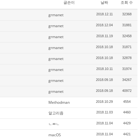
글쓴이
날짜
조회 수
grmanet
2018.12.11
32368
grmanet
2018.12.04
31881
grmanet
2018.11.19
32458
grmanet
2018.10.18
31871
grmanet
2018.10.18
32878
grmanet
2018.10.11
31974
grmanet
2018.09.18
34267
grmanet
2018.09.18
40972
Methodman
2018.10.29
4554
알고리즘
2018.11.03
4460
ㄴㄻㄴ
2018.11.04
4429
macOS
2018.11.04
4421