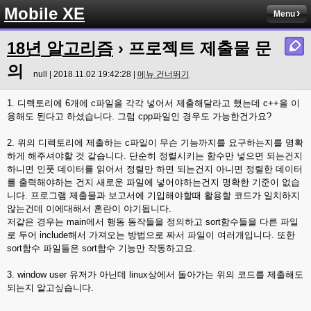
Mobile XE
Menu
18년 알고리즘
› 프로젝트 제출물 문
의
null | 2018.11.02 19:42:28 |
메뉴 건너뛰기
1. 디렉토리에 6개에 c파일을 각각 넣어서 제출해달라고 했는데 c++을 이
용해도 된다고 하셨습니다. 그럼 cpp파일인 경우도 가능한건가요?
2. 위의 디렉토리에 제출하는 c파일이 무슨 기능까지를 요구하는지를 명확
하게 해주셔야할 것 같습니다. 단순히 정렬시키는 함수만 넣으면 되는건지
하니면 인풋 데이터를 읽어서 정렬만 하면 되는건지 아니면 정렬한 데이터
를 출력해야하는 건지 새로운 파일에 넣어야하는건지 명확한 기준이 없습
니다. 프로그램 제출물과 보고서에 기입해야할때 활용할 코드가 일치하지
않는건데 이에대해서 혼란이 야기됩니다.
저같은 경우는 main에서 행동 동작들을 정의하고 sort함수들을 다른 파일
로 두어 include해서 가져오는 방법으로 짜서 파일이 여러개입니다. 또한
sort함수 파일들은 sort함수 기능만 작동하고요.
3. window user 유저가 아닌데 linux상에서 돌아가는 위의 코드를 제출해도
되는지 알고싶습니다.