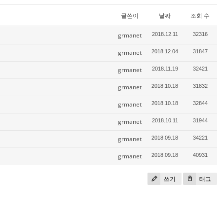
글쓴이
날짜
조회 수
grmanet
2018.12.11
32316
grmanet
2018.12.04
31847
grmanet
2018.11.19
32421
grmanet
2018.10.18
31832
grmanet
2018.10.18
32844
grmanet
2018.10.11
31944
grmanet
2018.09.18
34221
grmanet
2018.09.18
40931
쓰기
태그