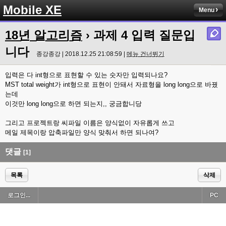
Mobile XE
Menu
18년 알고리즘
› 과제 4 입력 질문입
니다
종강종강 | 2018.12.25 21:08:59 |
메뉴 건너뛰기
입력은 다 int형으로 표현할 수 있는 숫자만 입력되나요?
MST total weight가 int형으로 표현이 안돼서 자료형을 long long으로 바꿨
는데
이것만 long long으로 하면 되는지,, 궁금합니당
그리고 프로젝트랑 씨파일 이름은 양식없이 자유롭게 쓰고
메일 제목이랑 압축파일만 양식 맞춰서 하면 되나여?
댓글
[1]
목록
삭제
로그인...
PC