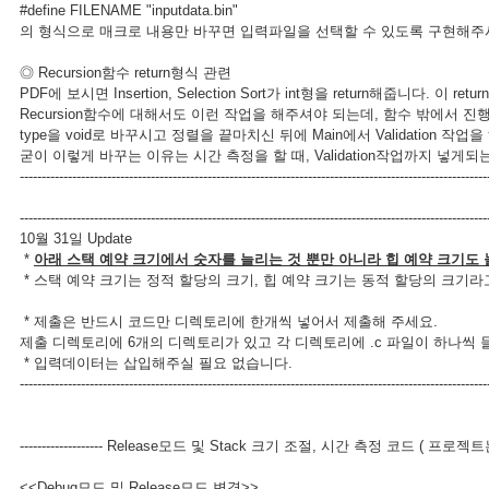
#define FILENAME "inputdata.bin"
의 형식으로 매크로 내용만 바꾸면 입력파일을 선택할 수 있도록 구현해주
◎ Recursion함수 return형식 관련
PDF에 보시면 Insertion, Selection Sort가 int형을 return해줍니다
Recursion함수에 대해서도 이런 작업을 해주셔야 되는데, 함수 밖에서
type을 void로 바꾸시고 정렬을 끝마치신 뒤에 Main에서 Validation 작
굳이 이렇게 바꾸는 이유는 시간 측정을 할 때, Validation작업까지 넣게
-----------------------------------------------------------------------------------------------------------
-----------------------------------------------------------------------------------------------------------
10월 31일 Update
*
아래 스택 예약 크기에서 숫자를 늘리는 것 뿐만 아니라 힙 예약 크기도
* 스택 예약 크기는 정적 할당의 크기, 힙 예약 크기는 동적 할당의 크기
* 제출은 반드시 코드만 디렉토리에 한개씩 넣어서 제출해 주세요.
제출 디렉토리에 6개의 디렉토리가 있고 각 디렉토리에 .c 파일이 하나씩 들
* 입력데이터는 삽입해주실 필요 없습니다.
-----------------------------------------------------------------------------------------------------------
------------------- Release모드 및 Stack 크기 조절, 시간 측정 코드 ( 프로젝트는 메일 
<<Debug모드 및 Release모드 변경>>