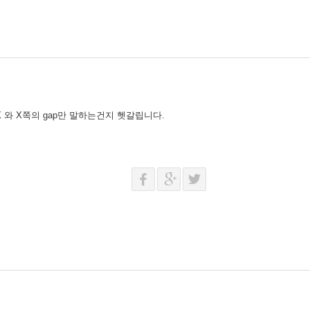
인 X 와 X쪽의 gap만 말하는건지 헷갈립니다.