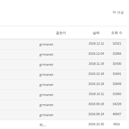
댓글
글쓴이
날짜
조회 수
grmanet
2018.12.11
32321
grmanet
2018.12.04
31856
grmanet
2018.11.19
32430
grmanet
2018.10.18
31841
grmanet
2018.10.18
32849
grmanet
2018.10.11
31950
grmanet
2018.09.18
34228
grmanet
2018.09.18
40937
하....
2018.10.30
6911