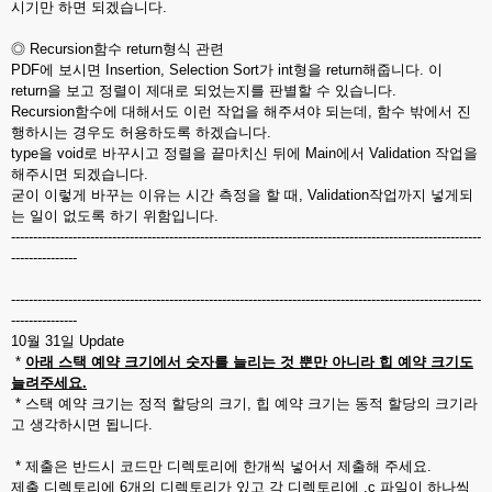
시기만 하면 되겠습니다.
◎ Recursion함수 return형식 관련
PDF에 보시면 Insertion, Selection Sort가 int형을 return해줍니다. 이
return을 보고 정렬이 제대로 되었는지를 판별할 수 있습니다.
Recursion함수에 대해서도 이런 작업을 해주셔야 되는데, 함수 밖에서 진
행하시는 경우도 허용하도록 하겠습니다.
type을 void로 바꾸시고 정렬을 끝마치신 뒤에 Main에서 Validation 작업을
해주시면 되겠습니다.
굳이 이렇게 바꾸는 이유는 시간 측정을 할 때, Validation작업까지 넣게되
는 일이 없도록 하기 위함입니다.
-----------------------------------------------------------------------------------------------------------
---------------
-----------------------------------------------------------------------------------------------------------
---------------
10월 31일 Update
*
아래 스택 예약 크기에서 숫자를 늘리는 것 뿐만 아니라 힙 예약 크기도
늘려주세요.
* 스택 예약 크기는 정적 할당의 크기, 힙 예약 크기는 동적 할당의 크기라
고 생각하시면 됩니다.
* 제출은 반드시 코드만 디렉토리에 한개씩 넣어서 제출해 주세요.
제출 디렉토리에 6개의 디렉토리가 있고 각 디렉토리에 .c 파일이 하나씩