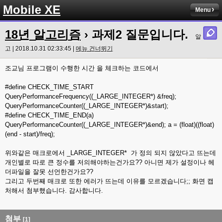
Mobile XE
Menu
18년 알고리즘
› 과제2 질문입니다.
알
고 | 2018.10.31 02:33:45 |
메뉴 건너뛰기
조교님 프로그램이 수행한 시간 을 체크하는 코드에서
#define CHECK_TIME_START
QueryPerformanceFrequency((_LARGE_INTEGER*) &freq);
QueryPerformanceCounter((_LARGE_INTEGER*)&start);
#define CHECK_TIME_END(a)
QueryPerformanceCounter((_LARGE_INTEGER*)&end); a = (float)((float)
(end - start)/freq);
위와같은 매크로에서 _LARGE_INTEGER* 가 정의 되지 않았다고 뜨는데
개인별로 따로 큰 정수를 저의해야하는건가요?? 아니면 제가 설정이나 헤
더파일을 잘못 선언한건가요??
그리고 두번째 매크로 또한 에러가 뜨는데 이유를 모르겠습니다;; 화면 캡
처해서 첨부했습니다. 감사합니다.
첨부
[1]