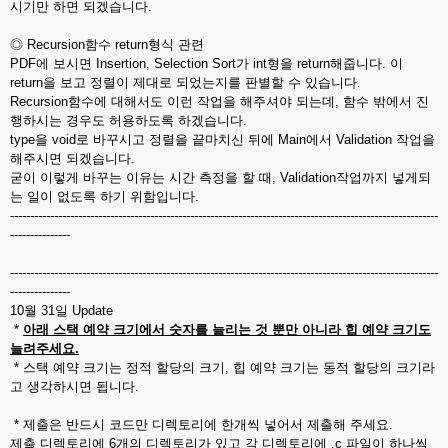
시기만 하면 되겠습니다.
◎ Recursion함수 return형식 관련
PDF에 보시면 Insertion, Selection Sort가 int형을 return해줍니다. 이
return을 보고 정렬이 제대로 되었는지를 판별할 수 있습니다.
Recursion함수에 대해서도 이런 작업을 해주셔야 되는데, 함수 밖에서 진
행하시는 경우도 허용하도록 하겠습니다.
type을 void로 바꾸시고 정렬을 끝마치신 뒤에 Main에서 Validation 작업을
해주시면 되겠습니다.
굳이 이렇게 바꾸는 이유는 시간 측정을 할 때, Validation작업까지 넣게되
는 일이 없도록 하기 위함입니다.
-----------------------------------------------------------------------------------------------------------
---------------
-----------------------------------------------------------------------------------------------------------
---------------
10월 31일 Update
*
아래 스택 예약 크기에서 숫자를 늘리는 것 뿐만 아니라 힙 예약 크기도
늘려주세요.
* 스택 예약 크기는 정적 할당의 크기, 힙 예약 크기는 동적 할당의 크기라
고 생각하시면 됩니다.
* 제출은 반드시 코드만 디렉토리에 한개씩 넣어서 제출해 주세요.
제출 디렉토리에 6개의 디렉토리가 있고 각 디렉토리에 .c 파일이 하나씩