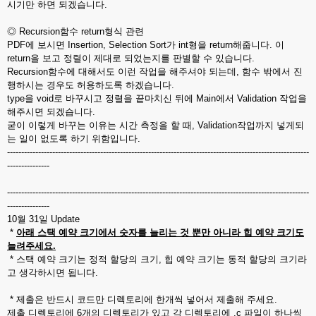
시기만 하면 되겠습니다.
◎ Recursion함수 return형식 관련
PDF에 보시면 Insertion, Selection Sort가 int형을 return해줍니다. 이
return을 보고 정렬이 제대로 되었는지를 판별할 수 있습니다.
Recursion함수에 대해서도 이런 작업을 해주셔야 되는데, 함수 밖에서 진
행하시는 경우도 허용하도록 하겠습니다.
type을 void로 바꾸시고 정렬을 끝마치신 뒤에 Main에서 Validation 작업을
해주시면 되겠습니다.
굳이 이렇게 바꾸는 이유는 시간 측정을 할 때, Validation작업까지 넣게되
는 일이 없도록 하기 위함입니다.
-----------------------------------------------------------------------------------------------------------
---------------
-----------------------------------------------------------------------------------------------------------
---------------
10월 31일 Update
*
아래 스택 예약 크기에서 숫자를 늘리는 것 뿐만 아니라 힙 예약 크기도
늘려주세요.
* 스택 예약 크기는 정적 할당의 크기, 힙 예약 크기는 동적 할당의 크기라
고 생각하시면 됩니다.
* 제출은 반드시 코드만 디렉토리에 한개씩 넣어서 제출해 주세요.
제출 디렉토리에 6개의 디렉토리가 있고 각 디렉토리에 .c 파일이 하나씩