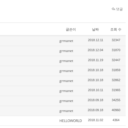
댓글
글쓴이
날짜
조회 수
grmanet
2018.12.11
32347
grmanet
2018.12.04
31870
grmanet
2018.11.19
32447
grmanet
2018.10.18
31859
grmanet
2018.10.18
32862
grmanet
2018.10.11
31965
grmanet
2018.09.18
34255
grmanet
2018.09.18
40960
HELLOWORLD
2018.11.02
4364