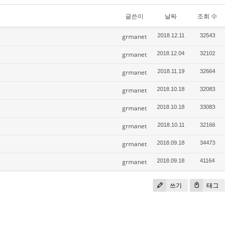
글쓴이
날짜
조회 수
grmanet
2018.12.11
32543
grmanet
2018.12.04
32102
grmanet
2018.11.19
32664
grmanet
2018.10.18
32083
grmanet
2018.10.18
33083
grmanet
2018.10.11
32166
grmanet
2018.09.18
34473
grmanet
2018.09.18
41164
쓰기
태그