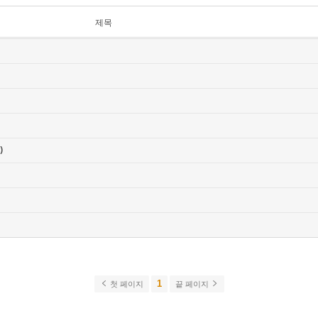
제목
)
1
첫 페이지
끝 페이지