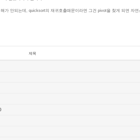
씀이 잘 이해가 안되는데, quicksort의 재귀호출때문이라면 그건 pivot을 찾
제목
)