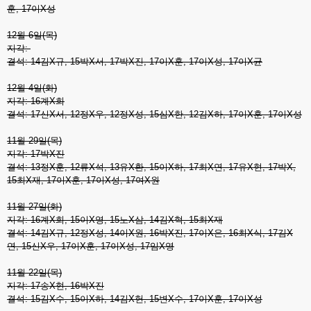
훈, 17이X성
12월 6일(목)
지각:
결석: 14김X규, 15박X서, 17박X진, 17이X훈, 17이X성, 17이X균
12월 4일(화)
지각: 16계X희
결석: 17신X서, 12정X우, 12정X성, 15심X한, 12김X하, 17이X훈, 17이X성
11월 29일(목)
지각: 17박X진
결석: 13정X훈, 12류X석, 13유X환, 15이X하, 17최X연, 17유X현, 17박X,
15최X재, 17이X훈, 17이X성, 17여X원
11월 27일(화)
지각: 16계X희, 15이X영, 15노X삼, 14김X혁, 15최X재
결석: 14김X규, 12정X성, 14이X원, 16박X진, 17이X은, 16최X식, 17김X
연, 15신X우, 17이X훈, 17이X성, 17임X영
11월 22일(목)
지각: 17송X현, 16박X진
결석: 15김X수, 15이X하, 14김X헌, 15변X수, 17이X훈, 17이X성