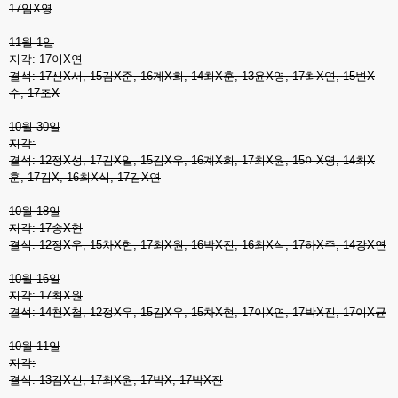
17임X영
11월 1일
지각: 17이X연
결석: 17신X서, 15김X준, 16계X희, 14최X훈, 13윤X영, 17최X연, 15변X
수, 17조X
10월 30일
지각:
결석: 12정X성, 17김X일, 15김X우, 16계X희, 17최X원, 15이X영, 14최X
훈, 17김X, 16최X식, 17김X연
10월 18일
지각: 17송X현
결석: 12정X우, 15차X현, 17최X원, 16박X진, 16최X식, 17하X주, 14강X연
10월 16일
지각: 17최X원
결석: 14천X철, 12정X우, 15김X우, 15차X현, 17이X연, 17박X진, 17이X균
10월 11일
지각:
결석: 13김X신, 17최X원, 17박X, 17박X진