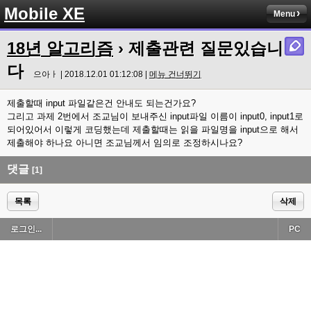
Mobile XE
Menu
18년 알고리즘
› 제출관련 질문있습니
다
으아ㅏ | 2018.12.01 01:12:08 |
메뉴 건너뛰기
제출할때 input 파일같은건 안내도 되는건가요?
그리고 과제 2번에서 조교님이 보내주신 input파일 이름이 input0, input1로
되어있어서 이렇게 코딩했는데 제출할때는 읽을 파일명을 input으로 해서
제출해야 하나요 아니면 조교님께서 임의로 조정하시나요?
댓글
[1]
목록
삭제
로그인...
PC