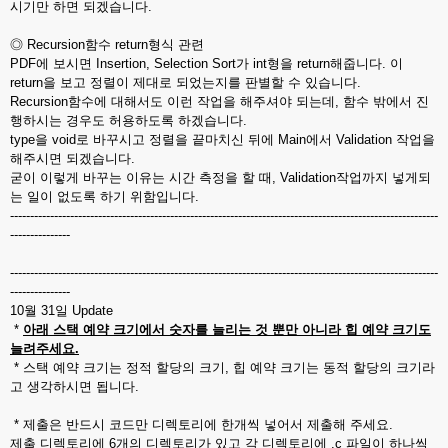
시기만 하면 되겠습니다.
◎ Recursion함수 return형식 관련
PDF에 보시면 Insertion, Selection Sort가 int형을 return해줍니다. 이
return을 보고 정렬이 제대로 되었는지를 판별할 수 있습니다.
Recursion함수에 대해서도 이런 작업을 해주셔야 되는데, 함수 밖에서 진
행하시는 경우도 허용하도록 하겠습니다.
type을 void로 바꾸시고 정렬을 끝마치신 뒤에 Main에서 Validation 작업을
해주시면 되겠습니다.
굳이 이렇게 바꾸는 이유는 시간 측정을 할 때, Validation작업까지 넣게되
는 일이 없도록 하기 위함입니다.
-----------------------------------------------------------------------------------------------------------
---------------
-----------------------------------------------------------------------------------------------------------
---------------
10월 31일 Update
*
아래 스택 예약 크기에서 숫자를 늘리는 것 뿐만 아니라 힙 예약 크기도
늘려주세요.
* 스택 예약 크기는 정적 할당의 크기, 힙 예약 크기는 동적 할당의 크기라
고 생각하시면 됩니다.
* 제출은 반드시 코드만 디렉토리에 한개씩 넣어서 제출해 주세요.
제출 디렉토리에 6개의 디렉토리가 있고 각 디렉토리에 .c 파일이 하나씩