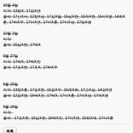
10월 4일
지각: 13장X, 17김X연
결석: 17신X서, 12정X성, 17김X일, 15심X한, 15차X현, 15이X영, 14최X
훈, 17하X주, 17이X연, 17이X훈, 17이X성, 17임X영
10월 2일
지각:
결석: 15심X한, 17박X
9월 27일
지각: 17박X, 17박X진
결석: 17송X현, 17조X, 17하X주
9월 20일
지각: 13정X훈, 17송X현, 15김X우, 16계X희, 17고X섭, 14강X연
결석: 12김X영, 16박X진, 17박X, 17이X훈, 17이X성, 17여X원
9월 18일
지각:
결석 : 17송X현, 15심X한, 16박X진, 17이X연, 15최X재, 17이X훈
목록