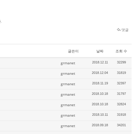
.
댓글
글쓴이
날짜
조회 수
grmanet
2018.12.11
32299
grmanet
2018.12.04
31819
grmanet
2018.11.19
32397
grmanet
2018.10.18
31797
grmanet
2018.10.18
32824
grmanet
2018.10.11
31918
grmanet
2018.09.18
34201