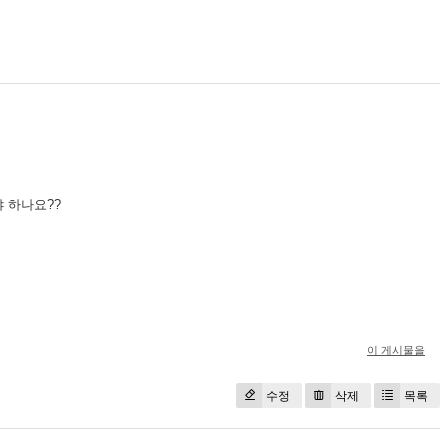
야 하나요??
이 게시물을
수정
삭제
목록