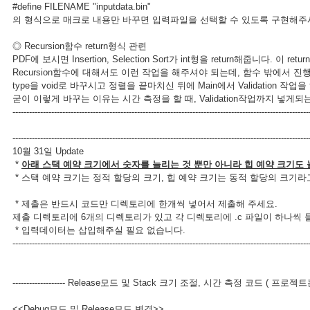
#define FILENAME "inputdata.bin"
의 형식으로 매크로 내용만 바꾸면 입력파일을 선택할 수 있도록 구현해주
◎ Recursion함수 return형식 관련
PDF에 보시면 Insertion, Selection Sort가 int형을 return해줍니다
Recursion함수에 대해서도 이런 작업을 해주셔야 되는데, 함수 밖에서
type을 void로 바꾸시고 정렬을 끝마치신 뒤에 Main에서 Validation 작
굳이 이렇게 바꾸는 이유는 시간 측정을 할 때, Validation작업까지 넣게
-----------------------------------------------------------------------------------------------------------
-----------------------------------------------------------------------------------------------------------
10월 31일 Update
*
아래 스택 예약 크기에서 숫자를 늘리는 것 뿐만 아니라 힙 예약 크기도
* 스택 예약 크기는 정적 할당의 크기, 힙 예약 크기는 동적 할당의 크기
* 제출은 반드시 코드만 디렉토리에 한개씩 넣어서 제출해 주세요.
제출 디렉토리에 6개의 디렉토리가 있고 각 디렉토리에 .c 파일이 하나씩 들
* 입력데이터는 삽입해주실 필요 없습니다.
-----------------------------------------------------------------------------------------------------------
------------------- Release모드 및 Stack 크기 조절, 시간 측정 코드 ( 프로젝트는 메일 
<<Debug모드 및 Release모드 변경>>