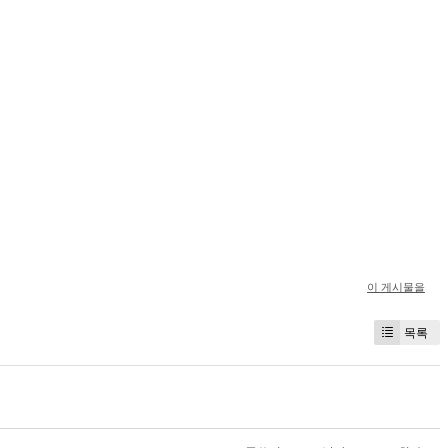
이 게시물을
목록