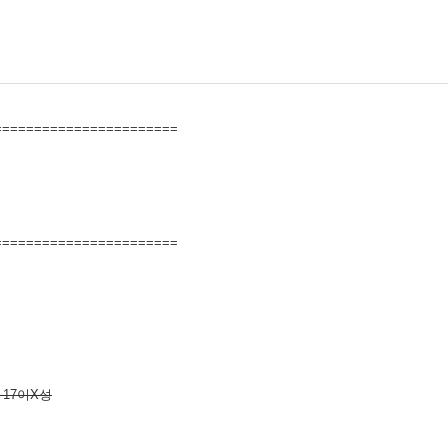
=======================
=======================
, 17이X성