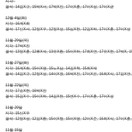
지각:
결석: 14김X규, 15박X서, 17박X진, 17이X훈, 17이X성, 17이X균
12월 4일(화)
지각: 16계X희
결석: 17신X서, 12정X우, 12정X성, 15심X한, 12김X하, 17이X훈, 17이X성
11월 29일(목)
지각: 17박X진
결석: 13정X훈, 12류X석, 13유X환, 15이X하, 17최X연, 17유X현, 17박X, 
11월 27일(화)
지각: 16계X희, 15이X영, 15노X삼, 14김X혁, 15최X재
결석: 14김X규, 12정X성, 14이X원, 16박X진, 17이X은, 16최X식, 17김X연,
11월 22일(목)
지각: 17송X현, 16박X진
결석: 15김X수, 15이X하, 14김X헌, 15변X수, 17이X훈, 17이X성
11월 20일
지각: 15신X우
결석: 12정X성, 12김X환, 15이X형, 15이X영, 12이X준, 16최X식, 17이X훈
11월 15일