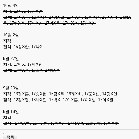
10월 4일
지각: 13장X, 17김X연
결석: 17신X서, 12정X성, 17김X일, 15심X한, 15차X현, 15이X영, 14최X
훈, 17하X주, 17이X연, 17이X훈, 17이X성, 17임X영
10월 2일
지각:
결석: 15심X한, 17박X
9월 27일
지각: 17박X, 17박X진
결석: 17송X현, 17조X, 17하X주
9월 20일
지각: 13정X훈, 17송X현, 15김X우, 16계X희, 17고X섭, 14강X연
결석: 12김X영, 16박X진, 17박X, 17이X훈, 17이X성, 17여X원
9월 18일
지각:
결석 : 17송X현, 15심X한, 16박X진, 17이X연, 15최X재, 17이X훈
목록