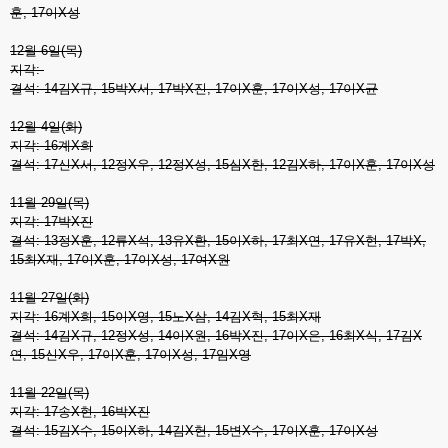
훈, 17이X성
12월 6일(목)
지각:
결석: 14김X규, 15박X서, 17박X진, 17이X훈, 17이X성, 17이X균
12월 4일(화)
지각: 16계X희
결석: 17신X서, 12정X우, 12정X성, 15심X한, 12김X하, 17이X훈, 17이X성
11월 29일(목)
지각: 17박X진
결석: 13정X훈, 12류X석, 13유X환, 15이X하, 17최X연, 17유X현, 17박X,
15최X재, 17이X훈, 17이X성, 17여X원
11월 27일(화)
지각: 16계X희, 15이X영, 15노X삼, 14김X혁, 15최X재
결석: 14김X규, 12정X성, 14이X원, 16박X진, 17이X은, 16최X식, 17김X
연, 15신X우, 17이X훈, 17이X성, 17임X영
11월 22일(목)
지각: 17송X현, 16박X진
결석: 15김X수, 15이X하, 14김X헌, 15변X수, 17이X훈, 17이X성