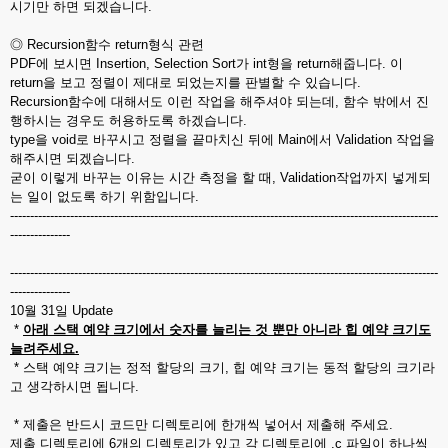
시기만 하면 되겠습니다.
◎ Recursion함수 return형식 관련
PDF에 보시면 Insertion, Selection Sort가 int형을 return해줍니다. 이
return을 보고 정렬이 제대로 되었는지를 판별할 수 있습니다.
Recursion함수에 대해서도 이런 작업을 해주셔야 되는데, 함수 밖에서 진
행하시는 경우도 허용하도록 하겠습니다.
type을 void로 바꾸시고 정렬을 끝마치신 뒤에 Main에서 Validation 작업을
해주시면 되겠습니다.
굳이 이렇게 바꾸는 이유는 시간 측정을 할 때, Validation작업까지 넣게되
는 일이 없도록 하기 위함입니다.
-----------------------------------------------------------------------------------------------------------
---------------
-----------------------------------------------------------------------------------------------------------
---------------
10월 31일 Update
*
아래 스택 예약 크기에서 숫자를 늘리는 것 뿐만 아니라 힙 예약 크기도
늘려주세요.
* 스택 예약 크기는 정적 할당의 크기, 힙 예약 크기는 동적 할당의 크기라
고 생각하시면 됩니다.
* 제출은 반드시 코드만 디렉토리에 한개씩 넣어서 제출해 주세요.
제출 디렉토리에 6개의 디렉토리가 있고 각 디렉토리에 .c 파일이 하나씩