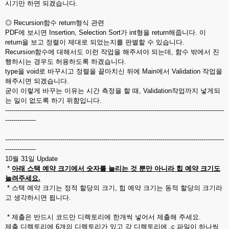
시기만 하면 되겠습니다.
◎ Recursion함수 return형식 관련
PDF에 보시면 Insertion, Selection Sort가 int형을 return해줍니다. 이
return을 보고 정렬이 제대로 되었는지를 판별할 수 있습니다.
Recursion함수에 대해서도 이런 작업을 해주셔야 되는데, 함수 밖에서 진
행하시는 경우도 허용하도록 하겠습니다.
type을 void로 바꾸시고 정렬을 끝마치신 뒤에 Main에서 Validation 작업을
해주시면 되겠습니다.
굳이 이렇게 바꾸는 이유는 시간 측정을 할 때, Validation작업까지 넣게되
는 일이 없도록 하기 위함입니다.
-----------------------------------------------------------------------------------------------------------
---------------
-----------------------------------------------------------------------------------------------------------
---------------
10월 31일 Update
*
아래 스택 예약 크기에서 숫자를 늘리는 것 뿐만 아니라 힙 예약 크기도
늘려주세요.
* 스택 예약 크기는 정적 할당의 크기, 힙 예약 크기는 동적 할당의 크기라
고 생각하시면 됩니다.
* 제출은 반드시 코드만 디렉토리에 한개씩 넣어서 제출해 주세요.
제출 디렉토리에 6개의 디렉토리가 있고 각 디렉토리에 .c 파일이 하나씩