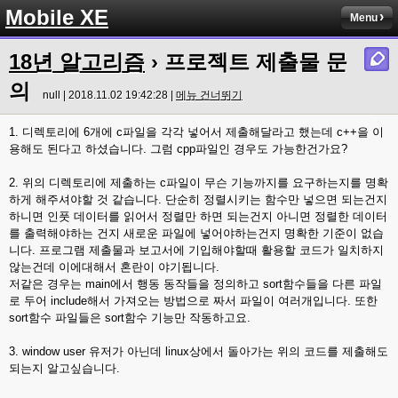
Mobile XE
Menu
18년 알고리즘
› 프로젝트 제출물 문
의
null | 2018.11.02 19:42:28 |
메뉴 건너뛰기
1. 디렉토리에 6개에 c파일을 각각 넣어서 제출해달라고 했는데 c++을 이
용해도 된다고 하셨습니다. 그럼 cpp파일인 경우도 가능한건가요?
2. 위의 디렉토리에 제출하는 c파일이 무슨 기능까지를 요구하는지를 명확
하게 해주셔야할 것 같습니다. 단순히 정렬시키는 함수만 넣으면 되는건지
하니면 인풋 데이터를 읽어서 정렬만 하면 되는건지 아니면 정렬한 데이터
를 출력해야하는 건지 새로운 파일에 넣어야하는건지 명확한 기준이 없습
니다. 프로그램 제출물과 보고서에 기입해야할때 활용할 코드가 일치하지
않는건데 이에대해서 혼란이 야기됩니다.
저같은 경우는 main에서 행동 동작들을 정의하고 sort함수들을 다른 파일
로 두어 include해서 가져오는 방법으로 짜서 파일이 여러개입니다. 또한
sort함수 파일들은 sort함수 기능만 작동하고요.
3. window user 유저가 아닌데 linux상에서 돌아가는 위의 코드를 제출해도
되는지 알고싶습니다.