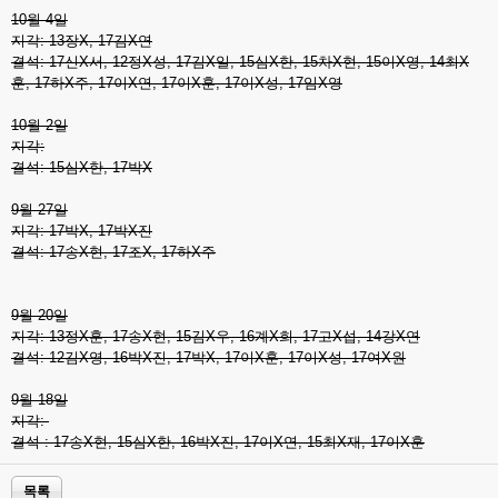
10월 4일
지각: 13장X, 17김X연
결석: 17신X서, 12정X성, 17김X일, 15심X한, 15차X현, 15이X영, 14최X
훈, 17하X주, 17이X연, 17이X훈, 17이X성, 17임X영
10월 2일
지각:
결석: 15심X한, 17박X
9월 27일
지각: 17박X, 17박X진
결석: 17송X현, 17조X, 17하X주
9월 20일
지각: 13정X훈, 17송X현, 15김X우, 16계X희, 17고X섭, 14강X연
결석: 12김X영, 16박X진, 17박X, 17이X훈, 17이X성, 17여X원
9월 18일
지각:
결석 : 17송X현, 15심X한, 16박X진, 17이X연, 15최X재, 17이X훈
목록