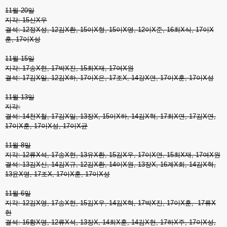
11월 20일
지각: 15신X우
결석: 12정X성, 12김X환, 15이X형, 15이X영, 12이X준, 16최X식, 17이X
훈, 17이X성
11월 15일
지각: 17송X현, 17박X진, 15최X재, 17여X원
결석: 17김X일, 12김X하, 17이X은, 17조X, 14강X연, 17이X훈, 17이X성
11월 13일
지각:
결석: 14천X철, 17김X일, 13장X, 15이X하, 14김X혁, 17최X연, 17김X연,
17이X훈, 17이X성, 17이X균
11월 8일
지각: 12류X석, 17송X현, 13유X환, 15김X우, 17이X연, 15최X재, 17여X원
결석: 13김X신, 14김X규, 12김X환, 14이X원, 13장X, 16계X희, 14김X혁,
13윤X영, 17조X, 17이X훈, 17이X성
11월 6일
지각: 12김X영, 17송X현, 15김X우, 14김X혁, 17박X진, 17이X훈, 17류X
헌
결석: 16황X영, 12류X석, 13장X, 14최X훈, 14김X헌, 17하X주, 17이X성,