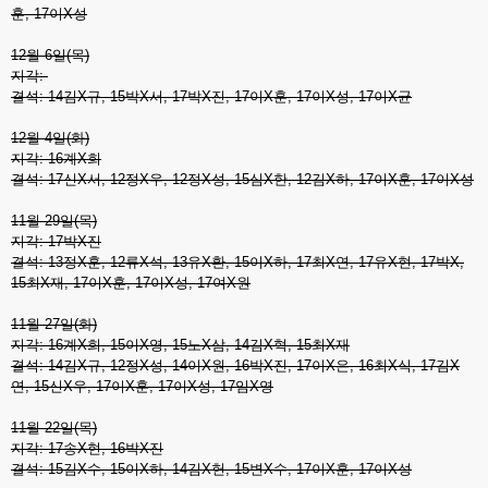
훈, 17이X성
12월 6일(목)
지각:
결석: 14김X규, 15박X서, 17박X진, 17이X훈, 17이X성, 17이X균
12월 4일(화)
지각: 16계X희
결석: 17신X서, 12정X우, 12정X성, 15심X한, 12김X하, 17이X훈, 17이X성
11월 29일(목)
지각: 17박X진
결석: 13정X훈, 12류X석, 13유X환, 15이X하, 17최X연, 17유X현, 17박X,
15최X재, 17이X훈, 17이X성, 17여X원
11월 27일(화)
지각: 16계X희, 15이X영, 15노X삼, 14김X혁, 15최X재
결석: 14김X규, 12정X성, 14이X원, 16박X진, 17이X은, 16최X식, 17김X
연, 15신X우, 17이X훈, 17이X성, 17임X영
11월 22일(목)
지각: 17송X현, 16박X진
결석: 15김X수, 15이X하, 14김X헌, 15변X수, 17이X훈, 17이X성