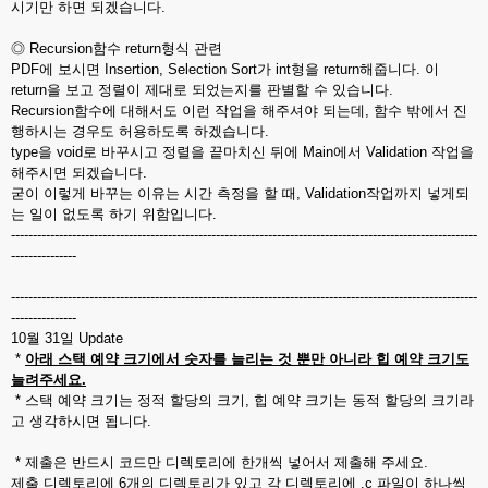
시기만 하면 되겠습니다.
◎ Recursion함수 return형식 관련
PDF에 보시면 Insertion, Selection Sort가 int형을 return해줍니다. 이
return을 보고 정렬이 제대로 되었는지를 판별할 수 있습니다.
Recursion함수에 대해서도 이런 작업을 해주셔야 되는데, 함수 밖에서 진
행하시는 경우도 허용하도록 하겠습니다.
type을 void로 바꾸시고 정렬을 끝마치신 뒤에 Main에서 Validation 작업을
해주시면 되겠습니다.
굳이 이렇게 바꾸는 이유는 시간 측정을 할 때, Validation작업까지 넣게되
는 일이 없도록 하기 위함입니다.
-----------------------------------------------------------------------------------------------------------
---------------
-----------------------------------------------------------------------------------------------------------
---------------
10월 31일 Update
*
아래 스택 예약 크기에서 숫자를 늘리는 것 뿐만 아니라 힙 예약 크기도
늘려주세요.
* 스택 예약 크기는 정적 할당의 크기, 힙 예약 크기는 동적 할당의 크기라
고 생각하시면 됩니다.
* 제출은 반드시 코드만 디렉토리에 한개씩 넣어서 제출해 주세요.
제출 디렉토리에 6개의 디렉토리가 있고 각 디렉토리에 .c 파일이 하나씩