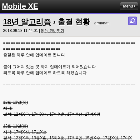
Mobile XE
Menu
18년 알고리즘
›
출결 현황
grmanet |
2018.09.18 11:44:01 |
메뉴 건너뛰기
=====================================================
=======================
출결은 하루 안에 업데이트 됩니다.
금이 그어져 있는 곳 까지 업데이트가 되어있습니다.
되도록 하루 안에 업데이트 하도록 하겠습니다.
=====================================================
=======================
12월 13일(목)
지각:
결석: 12정X우, 17이X연, 17이X훈, 17이X성, 17여X원
12월 11일(화)
지각: 17박X진, 17고X섭
결석: 12정X우, 13유X환, 15차X현, 17최X연, 15변X수, 17김X연, 17이X