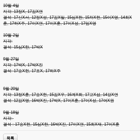
10월 4일
지각: 13장X, 17김X연
결석: 17신X서, 12정X성, 17김X일, 15심X한, 15차X현, 15이X영, 14최X
훈, 17하X주, 17이X연, 17이X훈, 17이X성, 17임X영
10월 2일
지각:
결석: 15심X한, 17박X
9월 27일
지각: 17박X, 17박X진
결석: 17송X현, 17조X, 17하X주
9월 20일
지각: 13정X훈, 17송X현, 15김X우, 16계X희, 17고X섭, 14강X연
결석: 12김X영, 16박X진, 17박X, 17이X훈, 17이X성, 17여X원
9월 18일
지각:
결석 : 17송X현, 15심X한, 16박X진, 17이X연, 15최X재, 17이X훈
목록