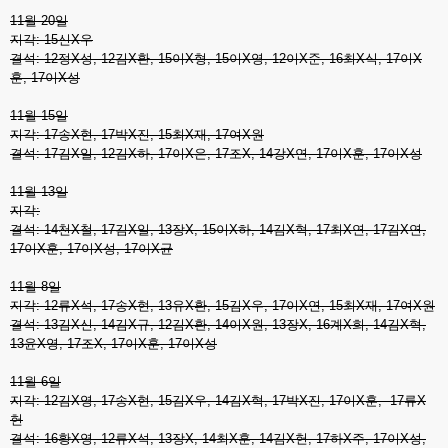
11월 20일
지각: 15신X우
결석: 12정X성, 12김X환, 15이X형, 15이X영, 12이X준, 16최X식, 17이X
훈, 17이X성
11월 15일
지각: 17송X현, 17박X진, 15최X재, 17여X원
결석: 17김X일, 12김X하, 17이X은, 17조X, 14강X연, 17이X훈, 17이X성
11월 13일
지각:
결석: 14천X철, 17김X일, 13장X, 15이X하, 14김X혁, 17최X연, 17김X연,
17이X훈, 17이X성, 17이X균
11월 8일
지각: 12류X석, 17송X현, 13유X환, 15김X우, 17이X연, 15최X재, 17여X원
결석: 13김X신, 14김X규, 12김X환, 14이X원, 13장X, 16계X희, 14김X혁,
13윤X영, 17조X, 17이X훈, 17이X성
11월 6일
지각: 12김X영, 17송X현, 15김X우, 14김X혁, 17박X진, 17이X훈, 17류X
헌
결석: 16황X영, 12류X석, 13장X, 14최X훈, 14김X헌, 17하X주, 17이X성,