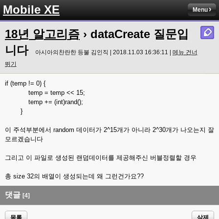
Mobile XE
Menu
18년 알고리즘
› dataCreate 질문입
니다
아시아의찬란한 등불 김인직 | 2018.11.03 16:36:11 |
메뉴 건너
뛰기
if (temp != 0) {
temp = temp << 15;
temp += (int)rand();
}
이 주석부분에서 random 데이터가 2^15개가 아니라 2^30개가 나오는지 잘
모르겠습니다
그리고 이 파일로 생성된 랜덤데이터를 제공해주신 버블정렬할 경우
총 size 32의 배열이 생성되는데 왜 그런건가요??
댓글
[4]
목록
삭제