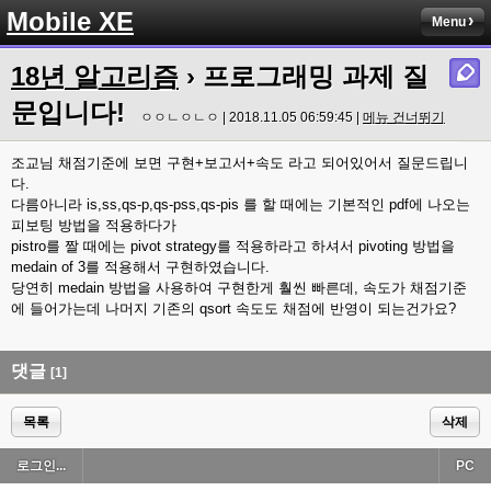
Mobile XE
Menu
18년 알고리즘
› 프로그래밍 과제 질
문입니다!
ㅇㅇㄴㅇㄴㅇ | 2018.11.05 06:59:45 |
메뉴 건너뛰기
조교님 채점기준에 보면 구현+보고서+속도 라고 되어있어서 질문드립니
다.
다름아니라 is,ss,qs-p,qs-pss,qs-pis 를 할 때에는 기본적인 pdf에 나오는
피보팅 방법을 적용하다가
pistro를 짤 때에는 pivot strategy를 적용하라고 하셔서 pivoting 방법을
medain of 3를 적용해서 구현하였습니다.
당연히 medain 방법을 사용하여 구현한게 훨씬 빠른데, 속도가 채점기준
에 들어가는데 나머지 기존의 qsort 속도도 채점에 반영이 되는건가요?
댓글
[1]
목록
삭제
로그인...
PC