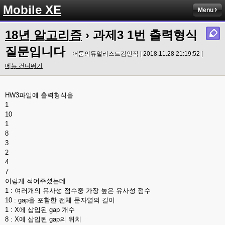
Mobile XE
Menu
18년 알고리즘
› 과제3 1번 출력형식
질문입니다
어둠의듀얼리스트김인직 | 2018.11.28 21:19:52 |
메뉴 건너뛰기
HW3파일에 출력형식을
1
10
1
8
3
2
4
7
이렇게 적어주셨는데
1 : 여러개의 유사성 점수중 가장 높은 유사성 점수
10 : gap을 포함한 전체 문자열의 길이
1 : X에 삽입된 gap 개수
8 : X에 삽입된 gap의 위치