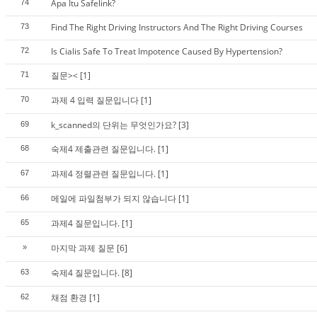
Apa Itu Safelink?
74
Find The Right Driving Instructors And The Right Driving Courses
73
Is Cialis Safe To Treat Impotence Caused By Hypertension?
72
질문><
[1]
71
과제 4 입력 질문입니다
[1]
70
k_scanned의 단위는 무엇인가요?
[3]
69
숙제4 제출관련 질문입니다.
[1]
68
과제4 정렬관련 질문입니다.
[1]
67
메일에 파일첨부가 되지 않습니다
[1]
66
과제4 질문입니다.
[1]
65
마지막 과제 질문
[6]
»
숙제4 질문입니다.
[8]
63
채점 환경
[1]
62