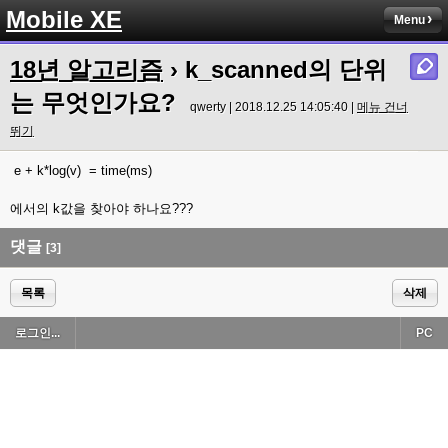
Mobile XE
Menu
18년 알고리즘
› k_scanned의 단위
는 무엇인가요?
qwerty | 2018.12.25 14:05:40 |
메뉴 건너
뛰기
e + k*log(v) = time(ms)
에서의 k값을 찾아야 하나요???
댓글
[3]
목록
삭제
로그인...
PC