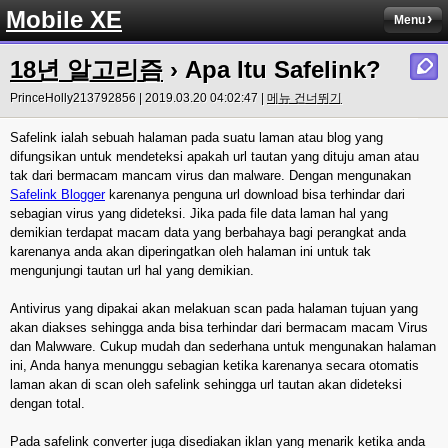
Mobile XE
Menu
18년 알고리즘
› Apa Itu Safelink?
PrinceHolly213792856 | 2019.03.20 04:02:47 |
메뉴 건너뛰기
Safelink ialah sebuah halaman pada suatu laman atau blog yang
difungsikan untuk mendeteksi apakah url tautan yang dituju aman atau
tak dari bermacam mancam virus dan malware. Dengan mengunakan
Safelink Blogger
karenanya penguna url download bisa terhindar dari
sebagian virus yang dideteksi. Jika pada file data laman hal yang
demikian terdapat macam data yang berbahaya bagi perangkat anda
karenanya anda akan diperingatkan oleh halaman ini untuk tak
mengunjungi tautan url hal yang demikian.
Antivirus yang dipakai akan melakuan scan pada halaman tujuan yang
akan diakses sehingga anda bisa terhindar dari bermacam macam Virus
dan Malwware. Cukup mudah dan sederhana untuk mengunakan halaman
ini, Anda hanya menunggu sebagian ketika karenanya secara otomatis
laman akan di scan oleh safelink sehingga url tautan akan dideteksi
dengan total.
Pada safelink converter juga disediakan iklan yang menarik ketika anda