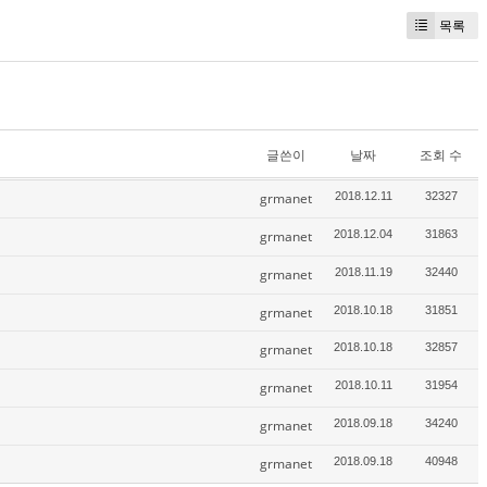
목록
글쓴이
날짜
조회 수
grmanet
2018.12.11
32327
grmanet
2018.12.04
31863
grmanet
2018.11.19
32440
grmanet
2018.10.18
31851
grmanet
2018.10.18
32857
grmanet
2018.10.11
31954
grmanet
2018.09.18
34240
grmanet
2018.09.18
40948