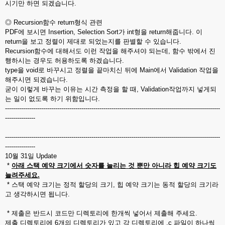
시기만 하면 되겠습니다.
◎ Recursion함수 return형식 관련
PDF에 보시면 Insertion, Selection Sort가 int형을 return해줍니다. 이
return을 보고 정렬이 제대로 되었는지를 판별할 수 있습니다.
Recursion함수에 대해서도 이런 작업을 해주셔야 되는데, 함수 밖에서 진
행하시는 경우도 허용하도록 하겠습니다.
type을 void로 바꾸시고 정렬을 끝마치신 뒤에 Main에서 Validation 작업을
해주시면 되겠습니다.
굳이 이렇게 바꾸는 이유는 시간 측정을 할 때, Validation작업까지 넣게되
는 일이 없도록 하기 위함입니다.
-----------------------------------------------------------------------------------------------------------
---------------
-----------------------------------------------------------------------------------------------------------
---------------
10월 31일 Update
*
아래 스택 예약 크기에서 숫자를 늘리는 것 뿐만 아니라 힙 예약 크기도
늘려주세요.
* 스택 예약 크기는 정적 할당의 크기, 힙 예약 크기는 동적 할당의 크기라
고 생각하시면 됩니다.
* 제출은 반드시 코드만 디렉토리에 한개씩 넣어서 제출해 주세요.
제출 디렉토리에 6개의 디렉토리가 있고 각 디렉토리에 .c 파일이 하나씩