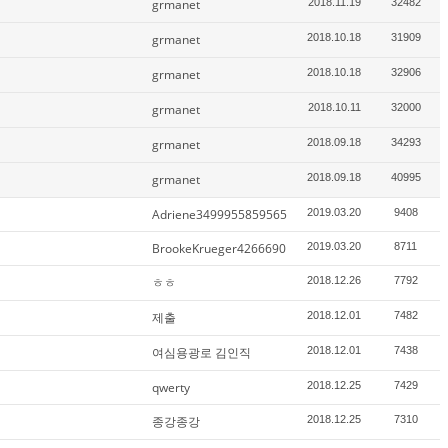
grmanet
2018.11.19
32482
grmanet
2018.10.18
31909
grmanet
2018.10.18
32906
grmanet
2018.10.11
32000
grmanet
2018.09.18
34293
grmanet
2018.09.18
40995
Adriene3499955859565
2019.03.20
9408
BrookeKrueger4266690
2019.03.20
8711
ㅎㅎ
2018.12.26
7792
제출
2018.12.01
7482
여심용광로 김인직
2018.12.01
7438
qwerty
2018.12.25
7429
종강종강
2018.12.25
7310