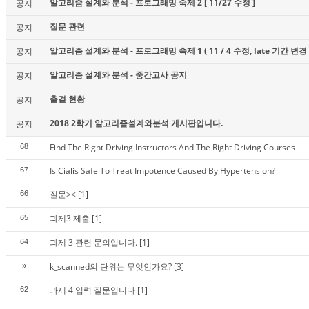
알고리즘 설계와 분석 - 프로그래밍 숙제 2 [ 11/27 수정 ]
공지
질문 관련
공지
알고리즘 설계와 분석 - 프로그래밍 숙제 1 ( 11 / 4 수정, late 기간 변경 
공지
알고리즘 설계와 분석 - 중간고사 공지
공지
출결 현황
공지
2018 2학기 알고리즘설계와분석 게시판입니다.
공지
Find The Right Driving Instructors And The Right Driving Courses
68
Is Cialis Safe To Treat Impotence Caused By Hypertension?
67
질문><
[1]
66
과제3 제출
[1]
65
과제 3 관련 문의입니다.
[1]
64
k_scanned의 단위는 무엇인가요?
[3]
»
과제 4 입력 질문입니다
[1]
62