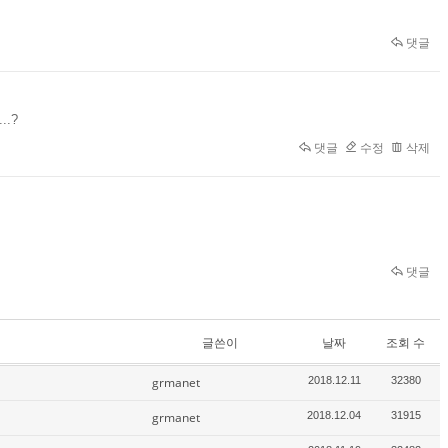
댓글
.?
댓글
수정
삭제
댓글
글쓴이
날짜
조회 수
grmanet
2018.12.11
32380
grmanet
2018.12.04
31915