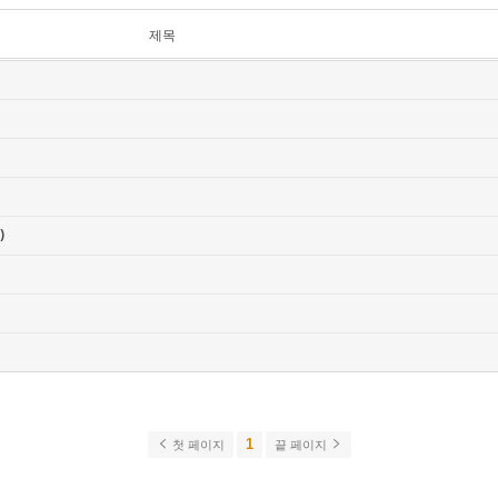
제목
)
1
첫 페이지
끝 페이지