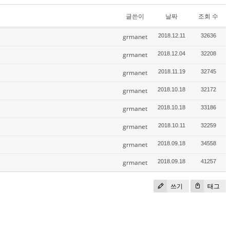
글쓴이
날짜
조회 수
grmanet
2018.12.11
32636
grmanet
2018.12.04
32208
grmanet
2018.11.19
32745
grmanet
2018.10.18
32172
grmanet
2018.10.18
33186
grmanet
2018.10.11
32259
grmanet
2018.09.18
34558
grmanet
2018.09.18
41257
쓰기
태그