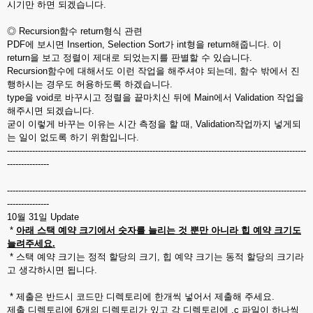
시기만 하면 되겠습니다.
◎ Recursion함수 return형식 관련
PDF에 보시면 Insertion, Selection Sort가 int형을 return해줍니다. 이
return을 보고 정렬이 제대로 되었는지를 판별할 수 있습니다.
Recursion함수에 대해서도 이런 작업을 해주셔야 되는데, 함수 밖에서 진
행하시는 경우도 허용하도록 하겠습니다.
type을 void로 바꾸시고 정렬을 끝마치신 뒤에 Main에서 Validation 작업을
해주시면 되겠습니다.
굳이 이렇게 바꾸는 이유는 시간 측정을 할 때, Validation작업까지 넣게되
는 일이 없도록 하기 위함입니다.
-----------------------------------------------------------------------------------------------------------
---------------
-----------------------------------------------------------------------------------------------------------
---------------
10월 31일 Update
*
아래 스택 예약 크기에서 숫자를 늘리는 것 뿐만 아니라 힙 예약 크기도
늘려주세요.
* 스택 예약 크기는 정적 할당의 크기, 힙 예약 크기는 동적 할당의 크기라
고 생각하시면 됩니다.
* 제출은 반드시 코드만 디렉토리에 한개씩 넣어서 제출해 주세요.
제출 디렉토리에 6개의 디렉토리가 있고 각 디렉토리에 .c 파일이 하나씩