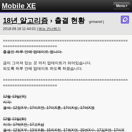
Mobile XE
Menu
18년 알고리즘
›
출결 현황
grmanet |
2018.09.18 11:44:01 |
메뉴 건너뛰기
=====================================================
=======================
출결은 하루 안에 업데이트 됩니다.
금이 그어져 있는 곳 까지 업데이트가 되어있습니다.
되도록 하루 안에 업데이트 하도록 하겠습니다.
=====================================================
=======================
12월 13일(목)
지각:
결석: 12정X우, 17이X연, 17이X훈, 17이X성, 17여X원
12월 11일(화)
지각: 17박X진, 17고X섭
결석: 12정X우, 13유X환, 15차X현, 17최X연, 15변X수, 17김X연, 17이X