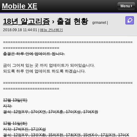
Mobile XE
Menu
18년 알고리즘
›
출결 현황
grmanet |
2018.09.18 11:44:01 |
메뉴 건너뛰기
=====================================================
=======================
출결은 하루 안에 업데이트 됩니다.
금이 그어져 있는 곳 까지 업데이트가 되어있습니다.
되도록 하루 안에 업데이트 하도록 하겠습니다.
=====================================================
=======================
12월 13일(목)
지각:
결석: 12정X우, 17이X연, 17이X훈, 17이X성, 17여X원
12월 11일(화)
지각: 17박X진, 17고X섭
결석: 12정X우, 13유X환, 15차X현, 17최X연, 15변X수, 17김X연, 17이X