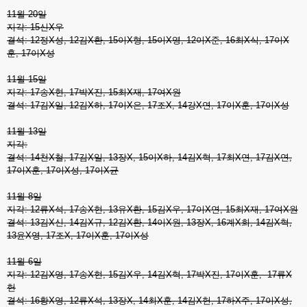
11월 20일
지각: 15신X우
결석: 12정X성, 12김X환, 15이X형, 15이X영, 12이X준, 16최X식, 17이X
훈, 17이X성
11월 15일
지각: 17송X현, 17박X진, 15최X재, 17여X원
결석: 17김X일, 12김X하, 17이X은, 17조X, 14강X연, 17이X훈, 17이X성
11월 13일
지각:
결석: 14천X철, 17김X일, 13장X, 15이X하, 14김X혁, 17최X연, 17김X연,
17이X훈, 17이X성, 17이X균
11월 8일
지각: 12류X석, 17송X현, 13유X환, 15김X우, 17이X연, 15최X재, 17여X원
결석: 13김X신, 14김X규, 12김X환, 14이X원, 13장X, 16계X희, 14김X혁,
13윤X영, 17조X, 17이X훈, 17이X성
11월 6일
지각: 12김X영, 17송X현, 15김X우, 14김X혁, 17박X진, 17이X훈, 17류X
헌
결석: 16황X영, 12류X석, 13장X, 14최X훈, 14김X헌, 17하X주, 17이X성,