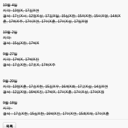
10월 4일
지각: 13장X, 17김X연
결석: 17신X서, 12정X성, 17김X일, 15심X한, 15차X현, 15이X영, 14최X
훈, 17하X주, 17이X연, 17이X훈, 17이X성, 17임X영
10월 2일
지각:
결석: 15심X한, 17박X
9월 27일
지각: 17박X, 17박X진
결석: 17송X현, 17조X, 17하X주
9월 20일
지각: 13정X훈, 17송X현, 15김X우, 16계X희, 17고X섭, 14강X연
결석: 12김X영, 16박X진, 17박X, 17이X훈, 17이X성, 17여X원
9월 18일
지각:
결석 : 17송X현, 15심X한, 16박X진, 17이X연, 15최X재, 17이X훈
목록