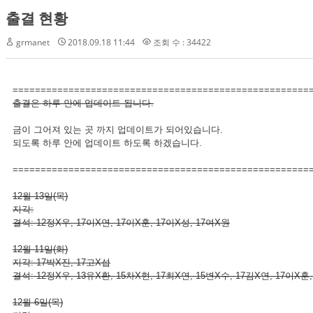
출결 현황
grmanet
2018.09.18 11:44
조회 수 : 34422
=====================================================
출결은 하루 안에 업데이트 됩니다.
금이 그어져 있는 곳 까지 업데이트가 되어있습니다.
되도록 하루 안에 업데이트 하도록 하겠습니다.
=====================================================
12월 13일(목)
지각:
결석: 12정X우, 17이X연, 17이X훈, 17이X성, 17여X원
12월 11일(화)
지각: 17박X진, 17고X섭
결석: 12정X우, 13유X환, 15차X현, 17최X연, 15변X수, 17김X연, 17이X훈
12월 6일(목)